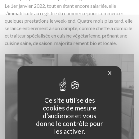
Le 1er janvier 2022, tout en étant encore salariée, elle
s’immatricule au registre du commerce pour commencer
quelques prestations le week-end. Quatre mois plus tard, elle
se lance entièrement à son compte, comme cheffe à domicile
et traiteur spécialisée en cuisine végétarienne, prônant une
cuisine saine, de saison, majoritairement bio et locale.
X
Masquer le
Ce site utilise des
cookies de mesure
d’audience et vous
donne le contrôle pour
les activer.